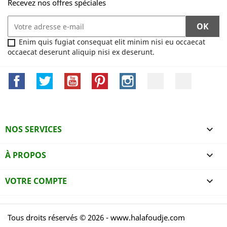
Recevez nos offres spéciales
Enim quis fugiat consequat elit minim nisi eu occaecat
occaecat deserunt aliquip nisi ex deserunt.
Facebook
Twitter
YouTube
Pinterest
Instagram
LinkedIn
TikTok
NOS SERVICES

À PROPOS

VOTRE COMPTE

Tous droits réservés © 2026 - www.halafoudje.com