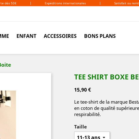
erte dès 50€
|
Expéditions internationales
|
Satisfait ou rem
MME
ENFANT
ACCESSOIRES
BONS PLANS
Boite
TEE SHIRT BOXE B
15,90 €
Le tee-shirt de la marque Best
en coton de qualité supérieure
respirabilité.
Taille