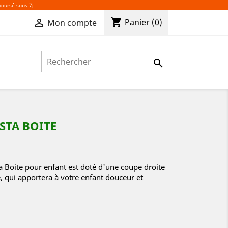
boursé sous 7j
shopping_cart

Panier
(0)
Mon compte

ESTA BOITE
a Boite pour enfant est doté d'une coupe droite
, qui apportera à votre enfant douceur et